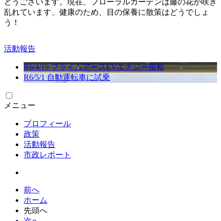
とうございます。現在、フローラルガーデンは藤の花が咲き
乱れています、健康のため、目の保養に散策はどうでしょ
う！
活動報告
R6/4/19 プライムアースEVエナジー視察
R6/5/1 自動運転車に試乗
メニュー
プロフィール
政策
活動報告
市政レポート
前へ
ホーム
先頭へ
次へ