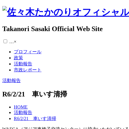
Takanori Sasaki Official Web Site
…
×
プロフィール
政策
活動報告
市政レポート
活動報告
R6/2/21 車いす清掃
HOME
活動報告
R6/2/21 車いす清掃