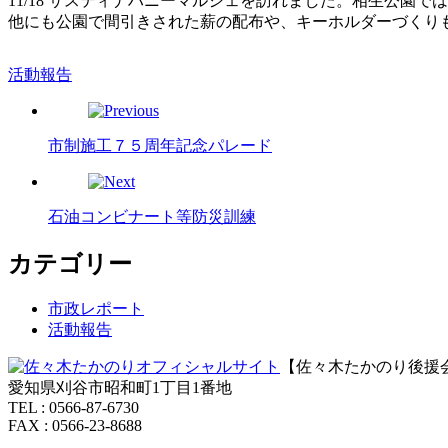
11/18 サスティナハニーマルシェを訪れました。相生公園
他にも公園で間引きされた薪の配布や、キーホルダーづくり
活動報告
市制施工７５周年記念パレード
石油コンビナート等防災訓練
カテゴリー
市政レポート
活動報告
【佐々木たかのり後援
愛知県刈谷市昭和町1丁目1番地
TEL : 0566-87-6730
FAX : 0566-23-8688